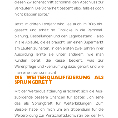
diesen Zwi­schenschritt schonmal den Abschluss zur
Ver­käuferin. Die Sicherheit besteht also, falls es doch
nicht klappen sollte.“
Jetzt im dritten Lehrjahr wird Lea auch im Büro ein­
gesetzt und erhält so Einblicke in die Perso­nal­
planung, Bestellungen und den Lager­be­stand – also
in alle Abläufe, die es braucht, um ei­nen Supermarkt
am Laufen zu halten. In den ers­ten zwei Jahren ihrer
Ausbildung lernte sie un­ter anderem, wie man
Kunden berät, die Kas­se bedient, was zur
Warenpflege und -ver­räumung dazu gehört und wie
man eine Inventur macht.
DIE WEITERQUALIFIZIERUNG ALS
SPRUNG­BRETT
Mit der Weiterqualifizierung errechnet sich die Aus­
zubildende bessere Chancen für später. „Ich sehe
das als Sprungbrett für Weiterbildungen. Zum
Beispiel habe ich mich um ein Sti­pendium für die
Weiterbildung zur Wirtschaftsfachwirtin bei der IHK