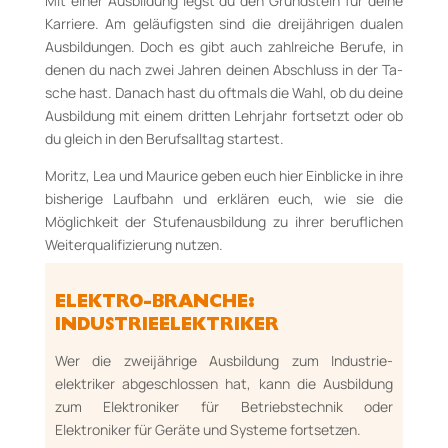
Mit einer Ausbildung legst du den Grundstein für deine
Karriere. Am geläufigsten sind die dreijäh­rigen dualen
Ausbildungen. Doch es gibt auch zahl­rei­che Berufe, in
denen du nach zwei Jahren dei­nen Abschluss in der Ta­
sche hast. Danach hast du oftmals die Wahl, ob du deine
Ausbil­dung mit ei­nem dritten Lehrjahr fortsetzt oder ob
du gleich in den Berufsalltag startest.
Moritz, Lea und Maurice geben euch hier Ein­blicke in ihre
bisherige Laufbahn und erklären euch, wie sie die
Möglichkeit der Stufenaus­bil­dung zu ihrer be­ruf­lichen
Weiterqualifizierung nut­zen.
ELEKTRO-BRANCHE:
INDUSTRIEELEKTRIKER
Wer die zweijährige Ausbildung zum Industrie­
elektriker abgeschlossen hat, kann die Ausbil­dung
zum Elektroniker für Betriebstechnik oder
Elektroniker für Geräte und Systeme fort­setzen.