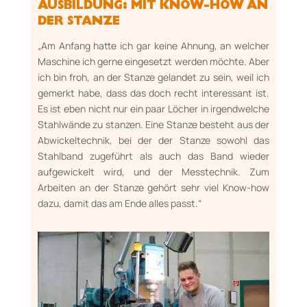
AUSBILDUNG: MIT KNOW-HOW AN
DER STANZE
„Am Anfang hatte ich gar keine Ahnung, an wel­cher
Maschine ich gerne ein­ge­setzt werden möch­te. Aber
ich bin froh, an der Stanze gelan­det zu sein, weil ich
gemerkt habe, dass das doch recht interessant ist.
Es ist eben nicht nur ein paar Löcher in irgendwelche
Stahlwände zu stan­zen. Eine Stanze besteht aus der
Ab­wickel­tech­nik, bei der der Stanze sowohl das
Stahl­band zugeführt als auch das Band wieder
aufge­wickelt wird, und der Messtechnik. Zum
Arbeiten an der Stanze gehört sehr viel Know-how
dazu, da­mit das am Ende alles passt.“