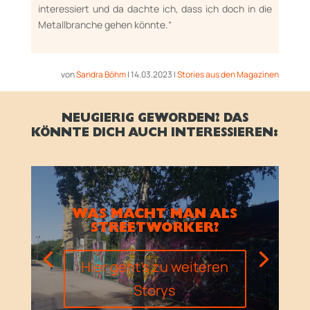
interessiert und da dachte ich, dass ich doch in die
Me­tall­branche gehen könn­te.“
von
Sandra Böhm
|
14.03.2023
|
Stories aus den Magazinen
NEUGIERIG GEWORDEN? DAS
KÖNNTE DICH AUCH INTERESSIEREN:
WAS MACHT MAN ALS
STREETWORKER?
Hier geht's zu weiteren
Storys