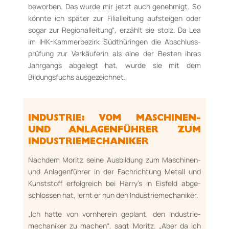
beworben. Das wurde mir jetzt auch ge­neh­migt. So
könnte ich später zur Filialleitung auf­steigen oder
sogar zur Re­gio­nalleitung“, er­zählt sie stolz. Da Lea
im IHK-Kammerbezirk Süd­thüringen die Abschluss­
prüfung zur Ver­käu­ferin als eine der Besten ihres
Jahrgangs ab­ge­legt hat, wurde sie mit dem
Bildungsfuchs aus­ge­zeichnet.
INDUSTRIE: VOM MASCHINEN-
UND AN­LA­GENFÜHRER ZUM
INDUS­TRIE­ME­CHA­NI­KER
Nachdem Moritz seine Ausbildung zum Maschinen-
und Anlagenführer in der Fach­rich­tung Me­tall und
Kunststoff erfolgreich bei Harry’s in Eisfeld abge­
schlos­sen hat, lernt er nun den In­dus­trieme­cha­niker.
„Ich hatte von vornherein geplant, den Indus­trie­
mecha­niker zu machen“, sagt Moritz. „Aber da ich