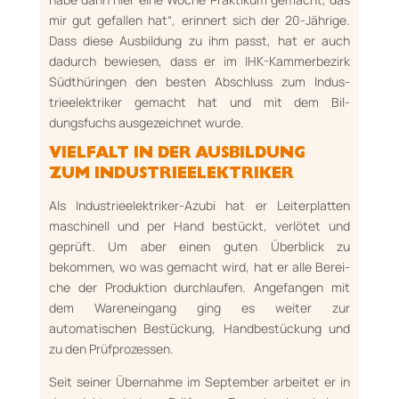
mir gut ge­fallen hat“, erinnert sich der 20-Jährige.
Dass die­se Ausbildung zu ihm passt, hat er auch
dadurch bewiesen, dass er im IHK-Kammer­bezirk
Süd­thüringen den besten Abschluss zum Indus­
trieelektriker gemacht hat und mit dem Bil­
dungsfuchs ausgezeichnet wurde.
VIELFALT IN DER AUSBILDUNG
ZUM INDUSTRIEELEKTRIKER
Als Industrieelektriker-Azubi hat er Leiterplatten
maschinell und per Hand bestückt, verlötet und
geprüft. Um aber einen guten Überblick zu
bekommen, wo was gemacht wird, hat er alle Be­rei­
che der Produktion durchlaufen. Ange­fan­gen mit
dem Wareneingang ging es weiter zur
automatischen Bestückung, Handbestückung und
zu den Prüfprozessen.
Seit seiner Übernah­me im September arbeitet er in