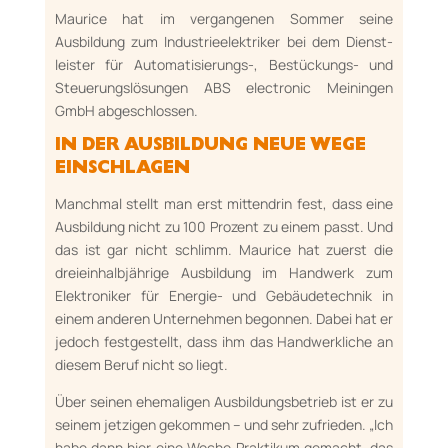
Maurice hat im vergangenen Sommer seine
Ausbildung zum Industrieelektriker bei dem Dienst­
leister für Automatisierungs-, Bestü­ckungs- und
Steuerungslösungen ABS elec­tro­nic Mei­ningen
GmbH abgeschlossen.
IN DER AUSBILDUNG NEUE WEGE
EINSCHLAGEN
Manchmal stellt man erst mittendrin fest, dass eine
Ausbildung nicht zu 100 Prozent zu einem passt. Und
das ist gar nicht schlimm. Maurice hat zuerst die
dreieinhalbjährige Ausbildung im Hand­werk zum
Elektroniker für Energie- und Gebäudetechnik in
einem anderen Unterneh­men begonnen. Dabei hat er
jedoch festgestellt, dass ihm das Handwerkliche an
diesem Beruf nicht so liegt.
Über seinen ehemaligen Ausbil­dungsbetrieb ist er zu
seinem jetzigen ge­kom­men – und sehr zufrieden. „Ich
habe dann hier eine Woche Praktikum gemacht, das