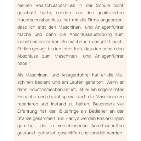
meinen Realschulabschluss in der Schule nicht
geschafft hat­te, sondern nur den quali­fizierten
Haupt­schulabschluss, hat mir die Firma ange­boten,
dass ich erst den Maschinen- und Anla­gen­führer
mache und dann die Anschluss­aus­bil­dung zum
Industriemechaniker. So mache ich das jetzt auch.
Ehrlich gesagt bin ich jetzt froh, dass ich schon den
Abschluss zum Ma­schinen- und Anlagenführer
habe.“
Als Maschinen- und Anlagenführer hat er die Ma­
schinen bedient und am Laufen gehalten. Wenn er
dann Industriemechaniker ist, ist er ein so­genannter
Einrichter und darauf spezialisiert, die Maschinen zu
reparieren und instand zu hal­ten. Besonders viel
Erfahrung hat der 18-Jährige als Bediener an der
Stanze gesammelt. Bei Har­ry’s werden Rasierklingen
gefertigt, die in ver­schie­denen Arbeits­schritten
gestanzt, gehärtet, ge­schlif­fen und veredelt werden.