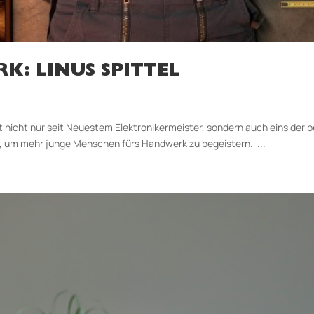
K: LINUS SPITTEL
 ist nicht nur seit Neuestem Elektronikermeister, sondern auch eins de
n, um mehr junge Menschen fürs Handwerk zu begeistern. ...