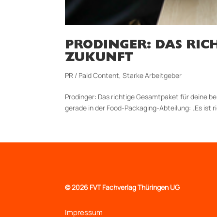
PRODINGER: DAS RIC
ZUKUNFT
PR / Paid Content
,
Starke Arbeitgeber
Prodinger: Das richtige Gesamt­paket für deine
gerade in der Food-Packaging-Abteilung: „Es ist ri
©
2026 FVT Fachverlag Thüringen UG
Impressum