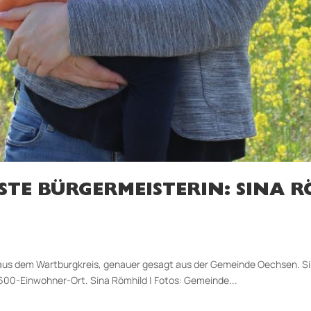
TE BÜRGERMEISTERIN: SINA R
 aus dem Wartburgkreis, genauer gesagt aus der Gemeinde Oechsen. S
n 600-Einwohner-Ort. Sina Römhild | Fotos: Gemeinde...