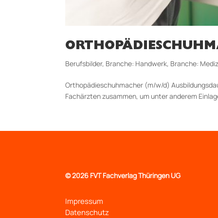
ORTHOPÄDIESCHUHM
Berufsbilder
,
Branche: Handwerk
,
Branche: Mediz
Orthopädieschuhmacher (m/w/d) Aus­bildungs­dau
Fachärzten zusammen, um unter anderem Einlagen,
©
2026 FVT Fachverlag Thüringen UG
Impressum
Datenschutz