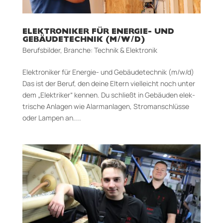
ELEKTRONIKER FÜR ENERGIE- UND
GEBÄUDETECHNIK (M/W/D)
Berufsbilder
,
Branche: Technik & Elektronik
Elektroniker für Energie- und Gebäudetechnik (m/w/d)
Das ist der Beruf, den deine Eltern viel­leicht noch unter
dem „Elektriker“ ken­nen. Du schließt in Ge­bäuden elek­
trische An­lagen wie Alarm­­an­la­gen, Strom­­an­schlüsse
oder Lampen an....