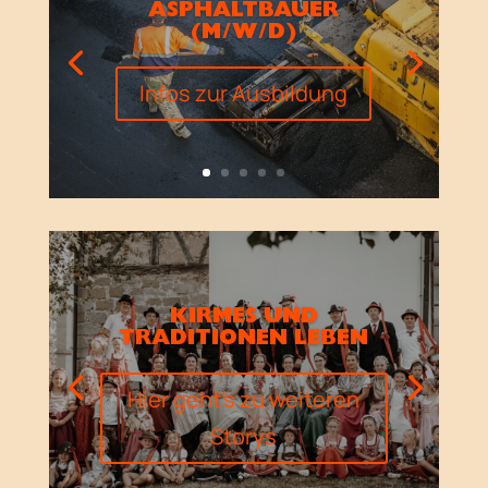
ASPHALTBAUER
(M/W/D)
Infos zur Ausbildung
KIRMES UND
TRADITIONEN LEBEN
Hier geht's zu weiteren
Storys