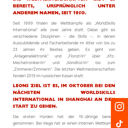
BEREITS, URSPRÜNGLICH UNTER
ANDEREM NAMEN, SEIT 1950.
Seit 1999 finden die Wettkämpfe als „WorldSkills
International“ alle zwei Jahre statt. Dabei gibt es
verschiedene Disziplinen – die Skills –, in denen
Auszubildende und Facharbeitende im Alter von bis zu
23 Jahren ihr Bestes geben. Es geht von
„Anlagenelektronik“ und „Florist/in“ über „Kfz­-
Mechatroniker/in“ und „Konditor/in“ bis zum
„Zimmerer/Zimmerin“. Die letzten Weltmeisterschaften
fanden 2019 im russischen Kasan statt.
LEONS ZIEL IST ES, IM OKTOBER BEI DEN
NÄCHSTEN WORLDSKILLS
INTERNATIONAL IN
SHANGHAI AN DEN
START ZU GEHEN.
Die ersten Hürden hat der 19-­Jährige bereits
genommen. Bei Viega hat er einen internen Wettkampf